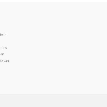
de in
jdens
art
ie van