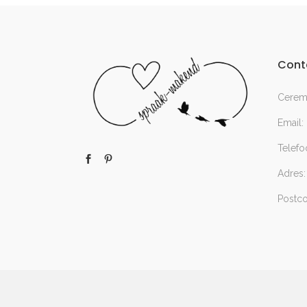
Cont
Ceremo
Email:
Telefo
Adres:
Postc