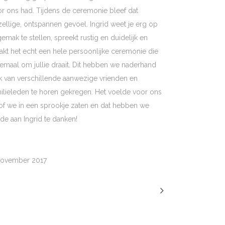
r ons had. Tijdens de ceremonie bleef dat
ellige, ontspannen gevoel. Ingrid weet je erg op
gemak te stellen, spreekt rustig en duidelijk en
kt het echt een hele persoonlijke ceremonie die
emaal om jullie draait. Dit hebben we naderhand
 van verschillende aanwezige vrienden en
ilieleden te horen gekregen. Het voelde voor ons
of we in een sprookje zaten en dat hebben we
e aan Ingrid te danken!
november 2017