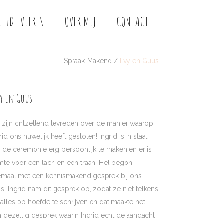
IEFDE VIEREN
OVER MIJ
CONTACT
Spraak-Makend
/
Ilvy en Guus
vy en Guus
 zijn ontzettend tevreden over de manier waarop
rid ons huwelijk heeft gesloten! Ingrid is in staat
de ceremonie erg persoonlijk te maken en er is
mte voor een lach en een traan. Het begon
lemaal met een kennismakend gesprek bij ons
is. Ingrid nam dit gesprek op, zodat ze niet telkens
alles op hoefde te schrijven en dat maakte het
 gezellig gesprek waarin Ingrid echt de aandacht