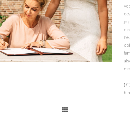
voo
gez
je 
maa
hel
ook
fam
als
med
Date
6 