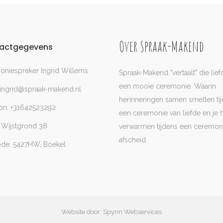
Over Spraak-Makend
actgegevens
niespreker Ingrid Willems
Spraak-Makend "vertaalt" die lief
een mooie ceremonie. Waarin
 ingrid@spraak-makend.nl
herinneringen samen smelten ti
on: +31642523292
een ceremonie van liefde en je h
 Wijstgrond 38
verwarmen tijdens een ceremon
afscheid.
ode: 5427HW, Boekel
Website door: Spynn Webservices