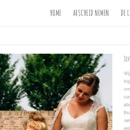
HOME
AFSCHEID NEMEN
DE L
Il
Wij
Ing
om 
rui
al
thu
van
een