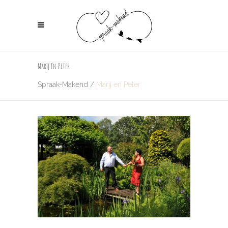
Marij En Peter
Spraak-Makend
/
Marij en Peter