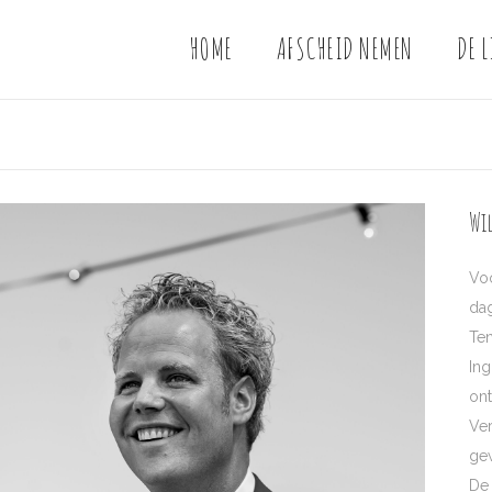
HOME
AFSCHEID NEMEN
DE L
Wi
Vo
dag
Ten
Ing
ont
Ver
ge
De