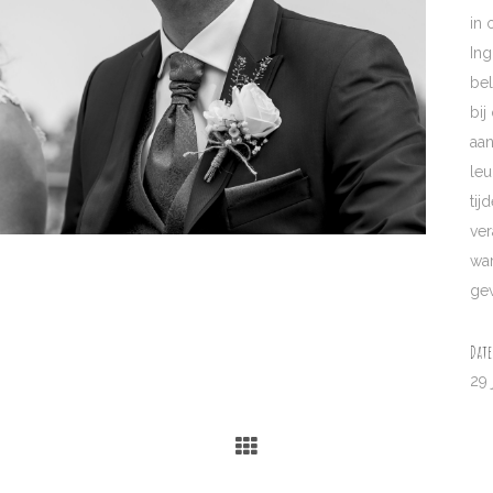
in 
Ing
bel
bij
aan
leu
tij
ver
war
ge
Date
29 