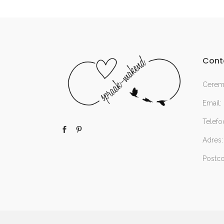
Cont
Ceremo
Email:
Telefo
Adres:
Postc