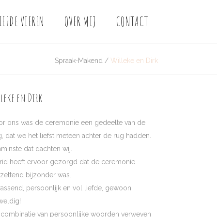
IEFDE VIEREN
OVER MIJ
CONTACT
Spraak-Makend
/
Willeke en Dirk
lleke en Dirk
or ons was de ceremonie een gedeelte van de
, dat we het liefst meteen achter de rug hadden.
minste dat dachten wij.
rid heeft ervoor gezorgd dat de ceremonie
zettend bijzonder was.
assend, persoonlijk en vol liefde, gewoon
weldig!
 combinatie van persoonlijke woorden verweven