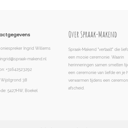
Over Spraak-Makend
actgegevens
niespreker Ingrid Willems
Spraak-Makend "vertaalt" die lief
een mooie ceremonie. Waarin
 ingrid@spraak-makend.nl
herinneringen samen smelten ti
on: +31642523292
een ceremonie van liefde en je h
 Wijstgrond 38
verwarmen tijdens een ceremon
afscheid.
ode: 5427HW, Boekel