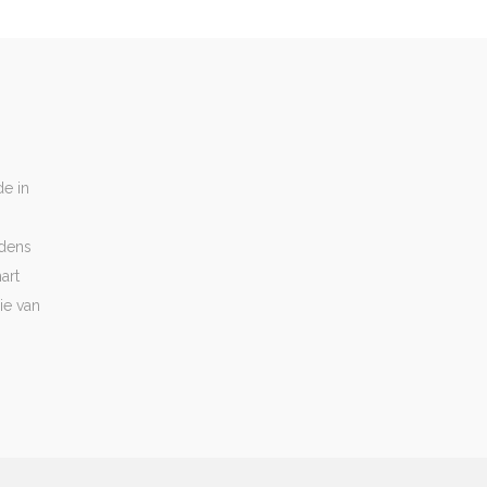
de in
jdens
art
ie van