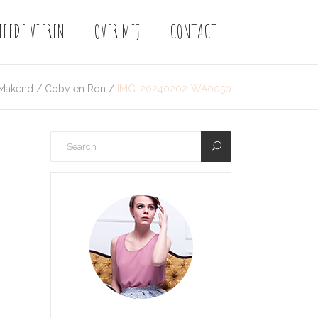
IEFDE VIEREN
OVER MIJ
CONTACT
-Makend
/
Coby en Ron
/
IMG-20240202-WA0050